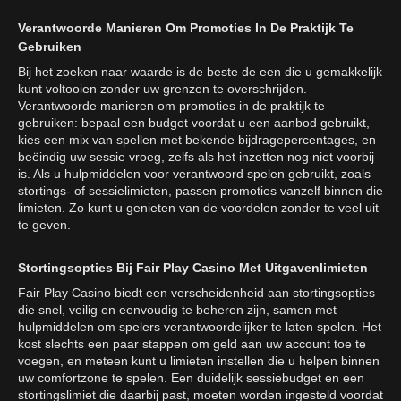
Verantwoorde Manieren Om Promoties In De Praktijk Te
Gebruiken
Bij het zoeken naar waarde is de beste de een die u gemakkelijk
kunt voltooien zonder uw grenzen te overschrijden.
Verantwoorde manieren om promoties in de praktijk te
gebruiken: bepaal een budget voordat u een aanbod gebruikt,
kies een mix van spellen met bekende bijdragepercentages, en
beëindig uw sessie vroeg, zelfs als het inzetten nog niet voorbij
is. Als u hulpmiddelen voor verantwoord spelen gebruikt, zoals
stortings- of sessielimieten, passen promoties vanzelf binnen die
limieten. Zo kunt u genieten van de voordelen zonder te veel uit
te geven.
Stortingsopties Bij Fair Play Casino Met Uitgavenlimieten
Fair Play Casino biedt een verscheidenheid aan stortingsopties
die snel, veilig en eenvoudig te beheren zijn, samen met
hulpmiddelen om spelers verantwoordelijker te laten spelen. Het
kost slechts een paar stappen om geld aan uw account toe te
voegen, en meteen kunt u limieten instellen die u helpen binnen
uw comfortzone te spelen. Een duidelijk sessiebudget en een
stortingslimiet die daarbij past, moeten worden ingesteld voordat