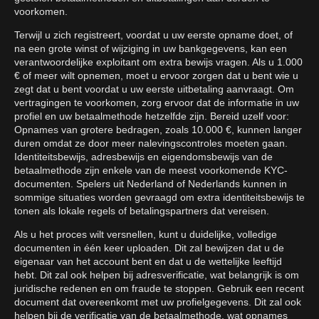
voorkomen.
Terwijl u zich registreert, voordat u uw eerste opname doet, of
na een grote winst of wijziging in uw bankgegevens, kan een
verantwoordelijke exploitant om extra bewijs vragen. Als u 1.000
€ of meer wilt opnemen, moet u ervoor zorgen dat u bent wie u
zegt dat u bent voordat u uw eerste uitbetaling aanvraagt. Om
vertragingen te voorkomen, zorg ervoor dat de informatie in uw
profiel en uw betaalmethode hetzelfde zijn. Bereid uzelf voor:
Opnames van grotere bedragen, zoals 10.000 €, kunnen langer
duren omdat ze door meer nalevingscontroles moeten gaan.
Identiteitsbewijs, adresbewijs en eigendomsbewijs van de
betaalmethode zijn enkele van de meest voorkomende KYC-
documenten. Spelers uit Nederland of Nederlands kunnen in
sommige situaties worden gevraagd om extra identiteitsbewijs te
tonen als lokale regels of betalingspartners dat vereisen.
Als u het proces wilt versnellen, kunt u duidelijke, volledige
documenten in één keer uploaden. Dit zal bewijzen dat u de
eigenaar van het account bent en dat u de wettelijke leeftijd
hebt. Dit zal ook helpen bij adresverificatie, wat belangrijk is om
juridische redenen en om fraude te stoppen. Gebruik een recent
document dat overeenkomt met uw profielgegevens. Dit zal ook
helpen bij de verificatie van de betaalmethode, wat opnames