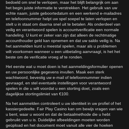
bedoeld om snel te verlopen, maar het blijft belangrijk om aan
het begin juiste informatie te verstrekken. Het gebruik van uw
echte naam, juiste geboortedatum en een werkend e-mailadres
en telefoonnummer helpt uw spel soepel te laten verlopen en
stelt u in staat om daarna snel uit te betalen. Als onderdeel van
veilig en verantwoord spelen is accountverificatie een normale
handeling. U kunt er zeker van zijn dat alleen de rechtmatige
accounthouder geld kan opnemen en dat uw saldo veilig is. Na
het aanmelden kunt u meestal spelen, maar als u problemen
wilt voorkomen wanneer u een uitbetaling aanvraagt, is het het
beste om de verificatie vroeg af te ronden.
Het eerste wat u moet doen is het aanmeldingsformulier openen
en uw persoonlijke gegevens invullen. Maak een sterk
wachtwoord, bevestig uw e-mail of telefoonnummer indien
gevraagd, en stel eventuele instellingen voor verantwoord
spelen in die u wilt voordat u een storting doet, zoals een
dagelijkse stortingslimiet van €100.
Na het aanmelden controleert u uw identiteit in uw profiel of het
kassiergedeelte. Fair Play Casino kan om bewijs vragen van wie
u bent, waar u woont en dat de betaalmethode die u hebt
gebruikt van u is. Duidelijke afbeeldingen moeten worden
geüpload en het document moet vanuit alle vier de hoeken