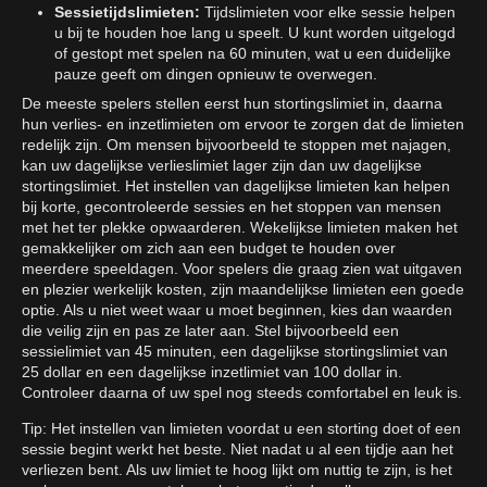
Sessietijdslimieten:
Tijdslimieten voor elke sessie helpen
u bij te houden hoe lang u speelt. U kunt worden uitgelogd
of gestopt met spelen na 60 minuten, wat u een duidelijke
pauze geeft om dingen opnieuw te overwegen.
De meeste spelers stellen eerst hun stortingslimiet in, daarna
hun verlies- en inzetlimieten om ervoor te zorgen dat de limieten
redelijk zijn. Om mensen bijvoorbeeld te stoppen met najagen,
kan uw dagelijkse verlieslimiet lager zijn dan uw dagelijkse
stortingslimiet. Het instellen van dagelijkse limieten kan helpen
bij korte, gecontroleerde sessies en het stoppen van mensen
met het ter plekke opwaarderen. Wekelijkse limieten maken het
gemakkelijker om zich aan een budget te houden over
meerdere speeldagen. Voor spelers die graag zien wat uitgaven
en plezier werkelijk kosten, zijn maandelijkse limieten een goede
optie. Als u niet weet waar u moet beginnen, kies dan waarden
die veilig zijn en pas ze later aan. Stel bijvoorbeeld een
sessielimiet van 45 minuten, een dagelijkse stortingslimiet van
25 dollar en een dagelijkse inzetlimiet van 100 dollar in.
Controleer daarna of uw spel nog steeds comfortabel en leuk is.
Tip: Het instellen van limieten voordat u een storting doet of een
sessie begint werkt het beste. Niet nadat u al een tijdje aan het
verliezen bent. Als uw limiet te hoog lijkt om nuttig te zijn, is het