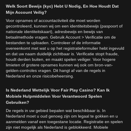
Welk Soort Bewijs (kyc) Hebt U Nodig, En Hoe Houdt Dat
Mijn Account Veilig?
Voor opnames of accountactiviteit die moet worden
gecontroleerd, kunnen wij om een identiteitsbewijs (paspoort of
nationale identiteitskaart), adresbewijs en bewijs van
betaalmethode vragen. Gebruik Account > Verificatie om de
bestanden te uploaden. Controleer of de informatie
overeenkomt met wat u op het registratieformulier hebt ingevuld
en dat uw naam duidelijk zichtbaar is. Verificatie stopt fraude,
houdt derden buiten, en maakt spelen veiliger. Voor hogere
limieten of grotere opnames kunnen wij ook om bron-van-
gelden-controles vragen. Dit hangt af van de regels in
Nederland en onze risicobeheersing.
Is Nederland Wettelijk Voor Fair Play Casino? Kan Ik
Mobiele Hulpmiddelen Voor Verantwoord Spelen
Gebruiken?
De regels in uw gebied bepalen wat beschikbaar is. In
Nederland moet u oud genoeg zijn om legaal te gokken en u
aanmelden vanaf een toegestane locatie. Registratie en spelen
zijn niet mogelijk als Nederland is geblokkeerd. Mobiele