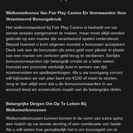
Welkomstbonus Van Fair Play Casino En Voorwaarden Voor
Verantwoord Bonusgebruik
Het welkomstaanbod bij Fair Play Casino is bedoeld om uw
eerste sessies aangenamer te maken, maar moet altijd worden
gebruikt op een manier die verantwoord spelen ondersteunt.
Bepaal hoeveel u kunt uitgeven voordat u bonussen accepteert.
Denk ook aan de bonussen als extra geld voor plezier in plaats
van een manier om verloren geld terug te verdienen. Eerlijke
bonusvoorwaarden zijn belangrijk omdat ze u laten weten
hoeveel een promotie werkelijk kost in termen van tijd,
inzetvereisten en spelbeperkingen. Als u uw voortgang correct
wilt bijhouden en van plan bent om €100 of meer te storten,
zorg er dan altijd voor dat u de bonusvoorwaarden in uw
account leest en screenshots maakt van de belangrijke delen.
Belangrijke Dingen Om Op Te Letten Bij
Welkomstbonussen
Welkomstbonussen kunnen komen in de vorm van extra spins,
een match op uw eerste storting of een combinatie van beide.
Als u wilt weten hoe gemakkelijk het is om bonusgeld om te